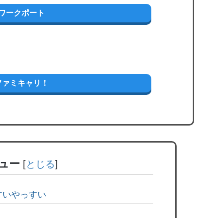
 ワークポート
！
ファミキャリ！
ュー
[
とじる
]
すいやっすい