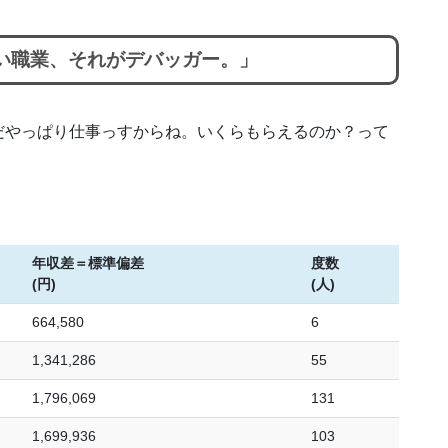
い職業、それがデバッガー。」
だやっぱり仕事っすからね。いくらもらえるのか？って
年収差＝標準偏差
度数
(円)
(人)
664,580
6
1,341,286
55
1,796,069
131
1,699,936
103