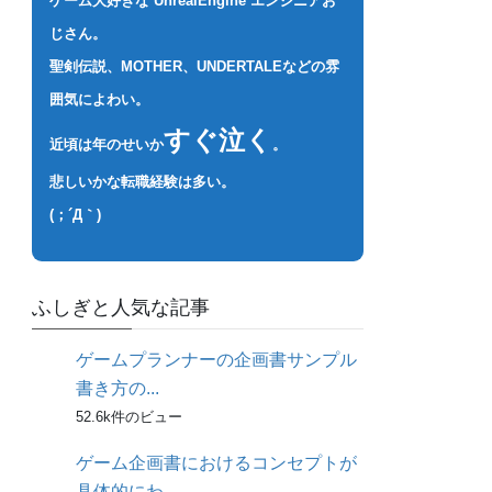
ゲーム大好きな UnrealEngine エンジニアお
じさん。
聖剣伝説、MOTHER、UNDERTALEなどの雰
囲気によわい。
すぐ泣く
近頃は年のせいか
。
悲しいかな転職経験は多い。
(；´Д｀)
ふしぎと人気な記事
ゲームプランナーの企画書サンプル
書き方の...
52.6k件のビュー
ゲーム企画書におけるコンセプトが
具体的にわ...