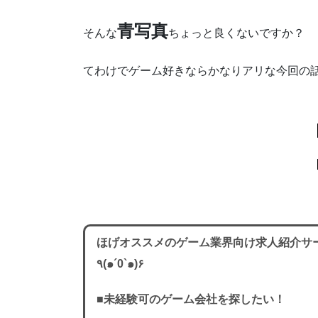
青写真
そんな
ちょっと良くないですか？
てわけでゲーム好きならかなりアリな今回の
ほげオススメのゲーム業界向け求人紹介サ
٩(๑´0`๑)۶
■未経験可のゲーム会社を探したい！