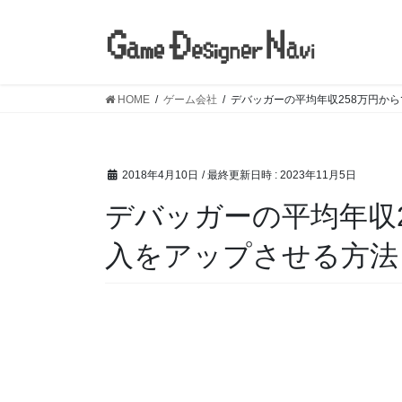
コ
ナ
ン
ビ
テ
ゲ
ン
ー
ツ
シ
HOME
ゲーム会社
デバッガーの平均年収258万円か
へ
ョ
ス
ン
キ
に
2018年4月10日
/ 最終更新日時 :
2023年11月5日
ッ
移
プ
動
デバッガーの平均年収
入をアップさせる方法