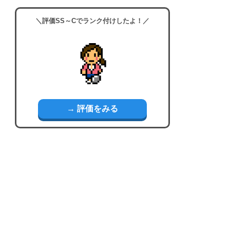
＼評価SS～Cでランク付けしたよ！／
→ 評価をみる