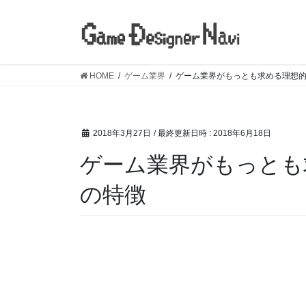
コ
ナ
ン
ビ
テ
ゲ
ン
ー
ツ
シ
HOME
ゲーム業界
ゲーム業界がもっとも求める理想
へ
ョ
ス
ン
キ
に
2018年3月27日
/ 最終更新日時 :
2018年6月18日
ッ
移
プ
動
ゲーム業界がもっとも
の特徴