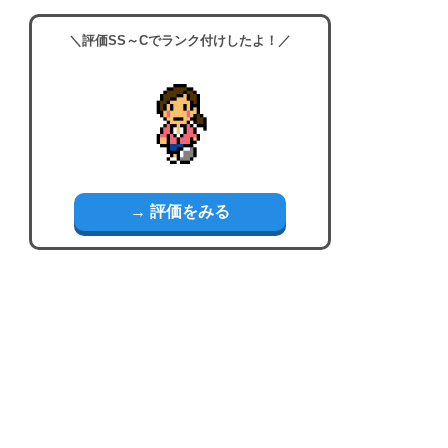
＼評価SS～Cでランク付けしたよ！／
→ 評価をみる