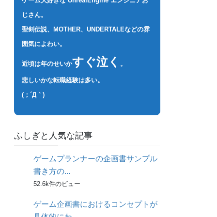
ゲーム大好きな UnrealEngine エンジニアお
じさん。
聖剣伝説、MOTHER、UNDERTALEなどの雰
囲気によわい。
すぐ泣く
近頃は年のせいか
。
悲しいかな転職経験は多い。
(；´Д｀)
ふしぎと人気な記事
ゲームプランナーの企画書サンプル
書き方の...
52.6k件のビュー
ゲーム企画書におけるコンセプトが
具体的にわ...